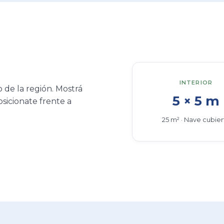
Asociación Alejo Peyret
iciativas orientadas al desarrollo productivo, social y c
José y la región de Entre Ríos.
Conocer la institución
Instagram