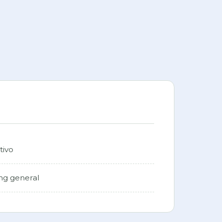
ones, prensa y público general.
Email *