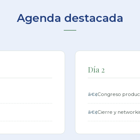
Sumate a la Bienal
nder consultas de expositores, patrocinadores, instituci
Nombre completo *
a)
Teléfono