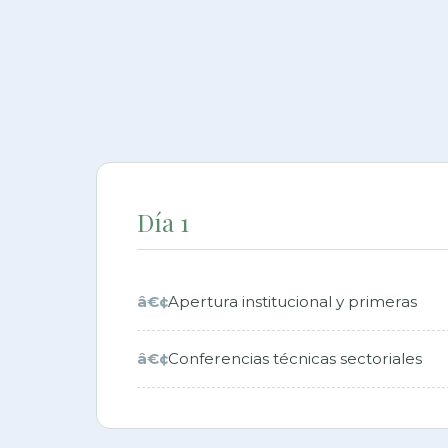
Estamos disponibles para respo
Contactanos
info@bienaldelaproduccion.com.ar
San José, Entre Ríos, Argentina
(Ver map
Lunes a viernes · 9 a 18 hs