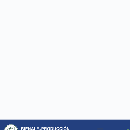
Agrícola Colón
EXTERIOR 2
AGROSCRUM
B12
, B13