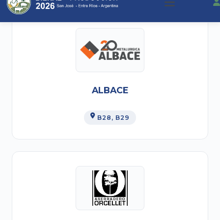
ALBACE
B28
, B29