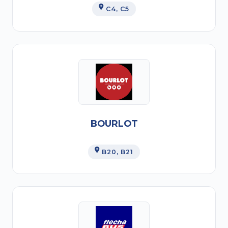
C4
, C5
BOURLOT
B20
, B21