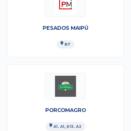
PESADOS MAIPÚ
B7
PORCOMAGRO
A1
, A1_615
, A2